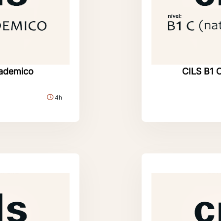
cademico
CILS B1 
4h