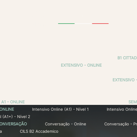
 Módulo 1
B1 Cittadinanza Online - Módulo 2
B1 CITTA
 Presencial - Módulo 2
EXTENSIVO - ONLINE
Extensivo
ível 3 (A2)
Extensivo Online - Nível 4 (A2+)
el 6 (B1+)
Extensivo Online - Nível 7 (B2)
EXTENSIVO 
ial - Nível 3 (A2)
Extensivo Presencial - Nível 4 (A2+)
ial - Nível 7 (B2)
 A1 - ONLINE
Semi-intensivo Online - Nível 1 (A1)
SEM
 ONLINE
Intensivo Online (A1) - Nível 1
Intensivo Online
l (A1+) - Nível 2
 CONVERSAÇÃO
Conversação - Online
Conversação - Pr
a
CILS B2 Accademico