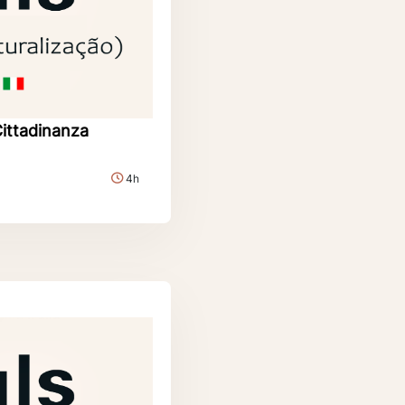
Cittadinanza
4h