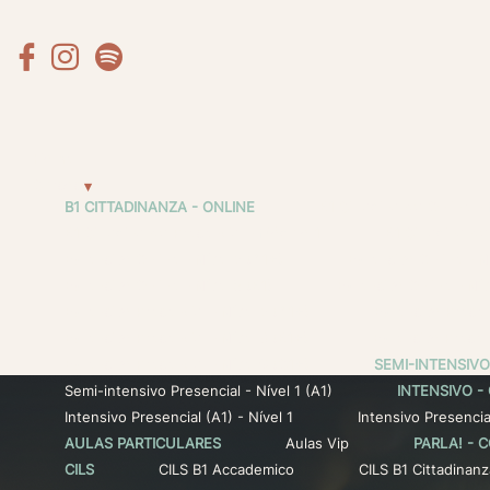



Home
Cursos
B1 CITTADINANZA - ONLINE
B1 Cittadinanza Online -
B1 Cittadinanza Presencial - Módulo 1
B1 Cittadinanza
Extensivo Online - Nível 2 (A1+)
Extensivo Online - N
Extensivo Online - Nível 5 (B1)
Extensivo Online - Nív
Extensivo Presencial - Nível 2 (A1+)
Extensivo Presenc
Extensivo Presencial - Nível 6 (B1+)
Extensivo Presenc
Extensivo Presencial - Nível 9 (C1+)
SEMI-INTENSIVO
Semi-intensivo Presencial - Nível 1 (A1)
INTENSIVO -
Intensivo Presencial (A1) - Nível 1
Intensivo Presencia
AULAS PARTICULARES
Aulas Vip
PARLA! -
CILS
CILS B1 Accademico
CILS B1 Cittadinanz