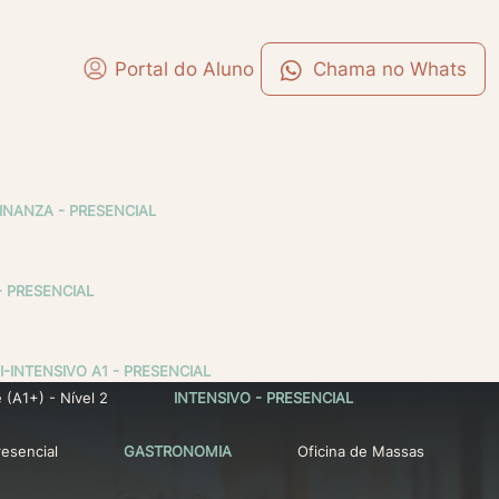
Portal do Aluno
DINANZA - PRESENCIAL
 Online - Nível 1 (A1)
- PRESENCIAL
Extensivo Presencial - Nível 1 (A1)
Extensivo Presencial - Nível 5 (B1)
I-INTENSIVO A1 - PRESENCIAL
 (A1+) - Nível 2
INTENSIVO - PRESENCIAL
esencial
GASTRONOMIA
Oficina de Massas