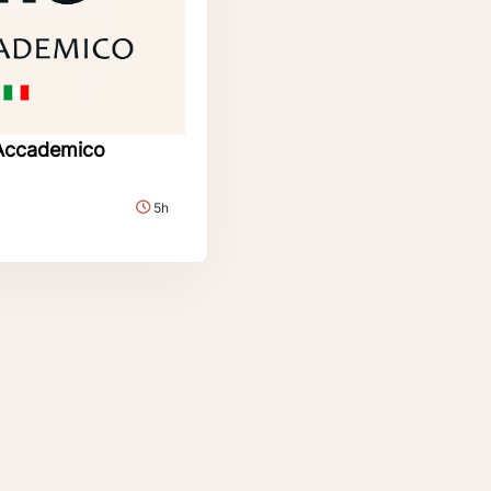
Accademico
5h