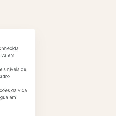
conhecida
tiva em
eis níveis de
uadro
ções da vida
íngua em