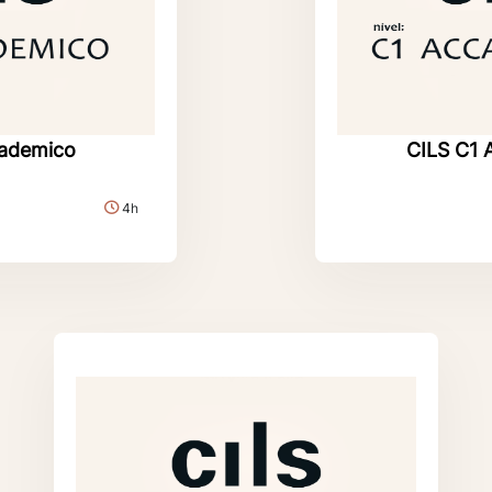
cademico
CILS C1 
4h