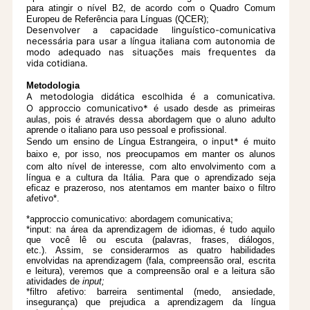
para atingir o nível B2, de
acordo com o Quadro Comum
Europeu de Referência para Línguas (QCER);
Desenvolver a capacidade linguístico-comunicativa
necessária para usar a língua italiana com autonomia de
modo adequado nas situações mais frequentes da
vida cotidiana.
Metodologia
A metodologia didática escolhida é a comunicativa.
O
approccio comunicativo*
é usado
desde as primeiras
aulas, pois é através dessa abordagem que o aluno adulto
aprende o italiano para uso pessoal e profissional.
input*
Sendo um ensino de Língua Estrangeira, o
é muito
baixo e, por isso, nos preocupamos em manter os alunos
com alto nível
de interesse, com alto envolvimento com a
língua e a cultura da Itália. Para que o aprendizado seja
eficaz e prazeroso, nos atentamos em manter baixo o filtro
afetivo*.
*approccio comunicativo: abordagem comunicativa;
*input: na área da aprendizagem de idiomas, é tudo aquilo
que você lê ou escuta (palavras, frases, diálogos,
etc.). Assim, se considerarmos as quatro habilidades
envolvidas na aprendizagem (fala, compreensão oral, escrita
e leitura), veremos que a compreensão oral e a leitura são
atividades de
input;
*filtro afetivo: barreira sentimental (medo, ansiedade,
insegurança) que prejudica a aprendizagem da língua