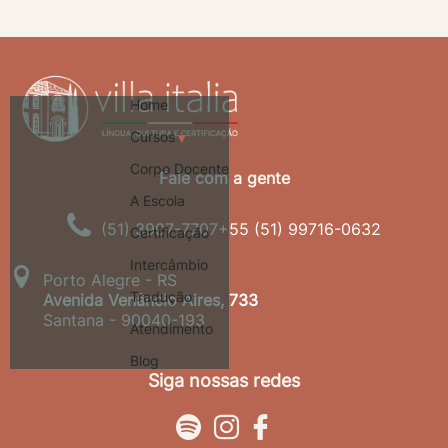
Home
Cursos
Corpo Docente
A Escola
(51) 3907-7707
+55 (51) 99716-0632
Certificação
Intercâmbio
Porto Alegre - RS
Tradução
Avenida Venâncio Aires, 733
Santana - 90040-193
Atendimento
Blog
Siga nossas redes


