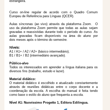
estrangeira.
Curso on-line regular de acordo com o Quadro Comum
Europeu de Referência para
Línguas (QCER).
Aulas síncronas (ao vivo) através da plataforma Zoom.
O
uso da plataforma Zoom permite que todas as aulas sejam
gravadas e reassistidas durante todo o período do curso. As
aulas gravadas ficam disponíveis na área do aluno
por
dois
meses após o término do semestre.
Níveis:
A1 / A1+ / A2 / A2+ (básico intermediário);
B1 / B1+ / B2 (intermediário avançado).
Público-alvo
Todos os interessados em aprender a língua italiana para os
diversos fins (trabalho, estudo e lazer).
Material didático:
O material didático é escolhido e atualizado constantemente
através de reuniões
didáticas entre o corpo docente e a
coordenação da escola. A escolha do manual é feita
tendo
como base o estilo do aluno que frequenta a escola.
Nível A1: Nuovissimo Progetto 1, Editora Edilingua.