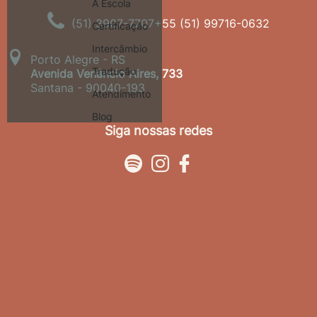
A Escola
(51) 3907-7707
+55 (51) 99716-0632
Certificação
Intercâmbio
Porto Alegre - RS
Tradução
Avenida Venâncio Aires, 733
Santana - 90040-193
Atendimento
Blog
Siga nossas redes


