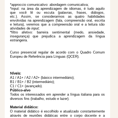
*approccio comunicativo: abordagem comunicativa;
*input: na área da aprendizagem de idiomas, é tudo aquilo
que você lê ou escuta (palavras, frases, diálogos,
etc.). Assim, se considerarmos as quatro habilidades
envolvidas na aprendizagem (fala, compreensão oral, escrita
e leitura), veremos que a compreensão oral e a leitura são
atividades de
input;
*filtro afetivo: barreira sentimental (medo, ansiedade,
insegurança) que prejudica a aprendizagem da língua
estrangeira.
Curso presencial regular de acordo com o Quadro Comum
Europeu de Referência para
Línguas (QCER).
Níveis:
A1 / A1+ / A2 / A2+ (básico intermediário);
B1 / B1+ / B2 (intermediário);
C1 / C1+ (avançado).
Público-alvo
Todos os interessados em aprender a língua italiana para os
diversos fins (trabalho, estudo e lazer).
Material didático:
O material didático é escolhido e atualizado constantemente
através de reuniões
didáticas entre o corpo docente e a