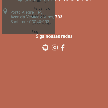
Certificação
Intercâmbio
Porto Alegre - RS
Tradução
Avenida Venâncio Aires, 733
Santana - 90040-193
Atendimento
Blog
Siga nossas redes


